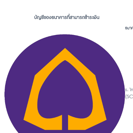
บัญชีของธนาคารที่สามารถชำระเงิน
ธนา
ธ. ไ
(S