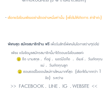
-
เลือกแจ้งโอนเพียงอย่างใดอย่างหนึ่งเท่านั้น (เพื่อไม่ให้เกิดการ ล่าช้าค่ะ)
พิเศษสุด สมัครสมาชิกร้าน ฟรี
เพื่อรับสิทธิ์พิเศษในโอกาสต่างๆต่อไป
เพียง แจ้งข้อมูลสมัครสมาชิกนี้มาได้ตอนแจ้งโอนเลยค่ะ
ชือ นามสกุล . ที่อยู่ . เบอร์มือถือ . อีเมล์ . วันเกิดคุณ
แม่ . วันเกิดคุณลูก
ชอบชอปปิ้งออนไลน์ทางไหนมากที่สุด (เลือกได้มากกว่า 1
ข้อ) ระหว่าง
>> FACEBOOK . LINE . IG . WEBSITE <<