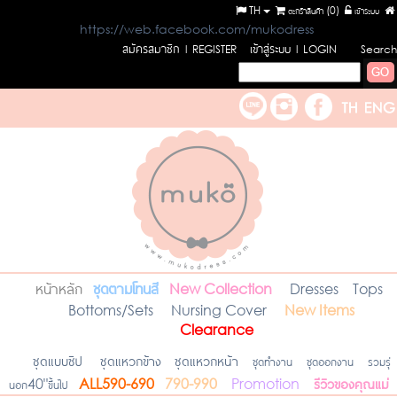
TH
ตะกร้าสินค้า (
0
)
เข้าระบบ
https://web.facebook.com/mukodress
สมัครสมาชิก
เข้าสู่ระบบ
l REGISTER
l LOGIN
Search
หน้าหลัก
ชุดตามโทนสี
New Collection
Dresses
Tops
Bottoms/Sets
Nursing Cover
New Items
Clearance
ชุดแบบซิป
ชุดแหวกข้าง
ชุดแหวกหน้า
ชุดทำงาน
ชุดออกงาน
รวมรุ่
รีวิวของคุณแม่
นอก40"ขึ้นไป
ALL590-690
790-990
Promotion