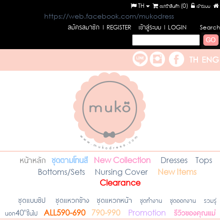
TH
ตะกร้าสินค้า (
0
)
เข้าระบบ
https://web.facebook.com/mukodress
สมัครสมาชิก
เข้าสู่ระบบ
l REGISTER
l LOGIN
Search
หน้าหลัก
ชุดตามโทนสี
New Collection
Dresses
Tops
Bottoms/Sets
Nursing Cover
New Items
Clearance
ชุดแบบซิป
ชุดแหวกข้าง
ชุดแหวกหน้า
ชุดทำงาน
ชุดออกงาน
รวมรุ่
รีวิวของคุณแม่
นอก40"ขึ้นไป
ALL590-690
790-990
Promotion