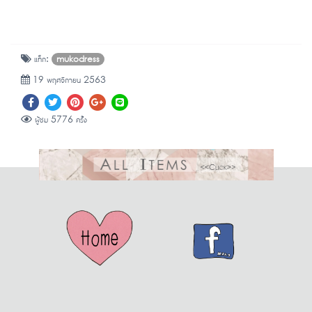
แท็ก:
mukodress
19 พฤศจิกายน 2563
ผู้ชม 5776 ครั้ง