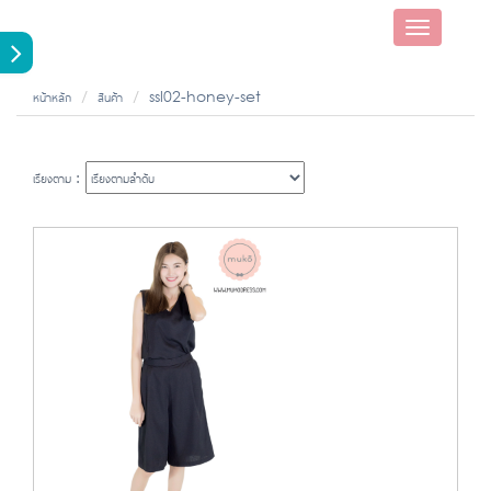
Toggle
navigatio
หน้าหลัก
สินค้า
ssl02-honey-set
เรียงตาม :