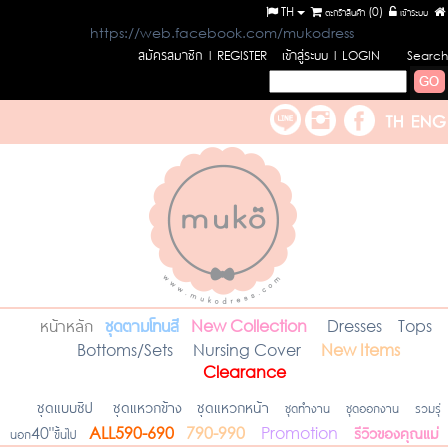
TH
ตะกร้าสินค้า (
0
)
เข้าระบบ
https://web.facebook.com/mukodress
สมัครสมาชิก
เข้าสู่ระบบ
l REGISTER
l LOGIN
Search
หน้าหลัก
ชุดตามโทนสี
New Collection
Dresses
Tops
Bottoms/Sets
Nursing Cover
New Items
Clearance
ชุดแบบซิป
ชุดแหวกข้าง
ชุดแหวกหน้า
ชุดทำงาน
ชุดออกงาน
รวมรุ่
รีวิวของคุณแม่
นอก40"ขึ้นไป
ALL590-690
790-990
Promotion