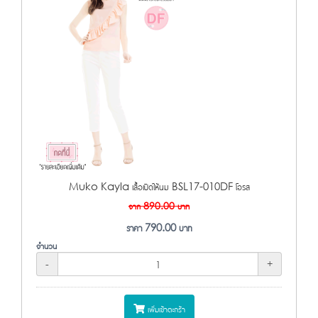
Muko Kayla เสื้อเปิดให้นม BSL17-010DF โอรส
จาก
890.00
บาท
ราคา
790.00
บาท
จำนวน
-
+
เพิ่มเข้าตะกร้า