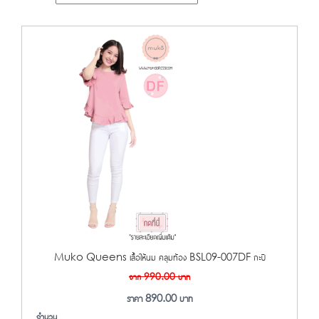
Muko Queens เสื้อให้นม คลุมท้อง BSL09-007DF กะปิ
จาก
990.00
บาท
ราคา
890.00
บาท
จำนวน