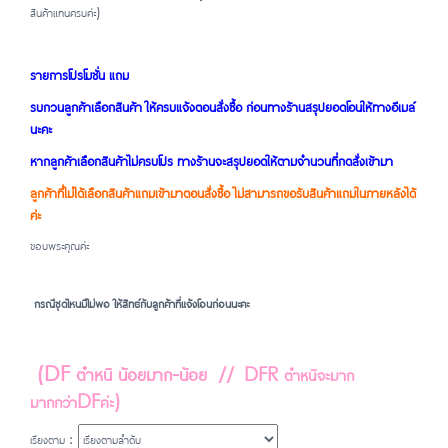
สินค้าแทนครบค่ะ)
รายการโปรโมชั่น แถม
รบกวนลูกค้าเลือกสินค้า ให้ครบแจ้งตอนสั่งซื้อ ก่อนทางร้านสรุปยอดโอนให้ทางอีเมล์
นะคะ
หากลูกค้าเลือกสินค้าไม่ครบโปร ทางร้านจะสรุปยอดให้ตามจำนวนที่กดสั่งเข้ามา
ลูกค้าที่ไม่ได้เลือกสินค้าแถมเข้ามาตอนสั่งซื้อ ไม่สามารถขอรับสินค้าแถมในภายหลังได้
ค่ะ
ขอบพระคุณค่ะ
กรณีชุดไหนมีไม่พอ ให้สิทธ์กับลูกค้าที่แจ้งโอนก่อนนะคะ
(DF ตำหนิ น้อยมาก-น้อย
// DFR ตำหนิจะมาก
มากกว่าDFค่ะ)
เรียงตาม :