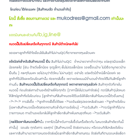
กดสั่งซื้อทางเวปเข้ามากอ่น แล้วทางร้านจะสรุปยอดราคาส่งให้ทางอีเมล์เองอีกทีนะคะ
โอนก่อน ได้ก่อนนะคะ (สินค้าหมดไว จำนวนจำกัด)
โปรนี้ สั่งซื้อ สอบถามทางเวป และ
mukodress@gmail.com
เท่านั้นนะ
คะ
แอดมินคนละส่วนกับfb,ig,line@
หมวดนี้ไม่รับเปลี่ยนหรือคืนทุกกรณี สินค้ามีตำหนิคละกันไป
ขอเฉพาะลูกค้าที่เข้าใจเงื่อนไขในสินค้าไม่ผ่านqcที่เราขายขาดทุนแล้วนะคะ
แจ้งนิดค่ะสำหรับสินค้าหมวดนี้ เป็น
สินค้าไม่ผ่่านqc จำหน่ายราคาต่ำกว่าทุน แต่ละชุดมีรอยเล็ก
น้อยคละไป (เช่น ด้ายวิ่งเล็กน้อย จุดรูเล็กๆ เย็บไม่ตรงเล็กน้อย รอยเปื้อนบ้าง ไม่มีเชือกผูกเอวบ้าง
เป็นต้น ) คละๆกันนะคะ ขอไม่ระบุว่าตัวไหน ไม่ผ่านqc อย่างไร แต่ละตัวมีตำหนิเล็กน้อยค่ะ ขอ
ลูกค้าที่รับไ
ด้และพร้อมโอนเท่านั้น ค่อยกดสั่งซื้อ เพราะแต่ละแบบมีจำนวนจำกัดจะได้ไม่กันสิทธิ์ลูกค้า
ท่านอื่น
สินค้าหมวดนี้ไม่รับเปลี่ยนหรือคืนทุกกรณี เพราะขายขาดทุนแล้วค่ะ
สินค้าทุกตัวที่ขายใน
หมวดนี้ ก่อนจัดส่งทางร้านจะตัดป้ายยี่ห้อทุกตัว (ราคานี้ยังไม่รวมค่าจัดส่ง) กรณีสินค้ารุ่นใดหมด
ให้สิทธ์ลูกค้าที่แจ้งโอนก่อน (ลูกค้าท่านที่สินค้าหมดจะได้รับแจ้งให้เลือกสินค้าในหมวดนี้ตัวอื่่นแทน)
->->-> การสั่งซื้อ ->ลูกค้ากดสั้งซื้อได้เลย ->รออีเมล์สรุปยอดหลังส่่วนลด ->ลูกค้าแจ้งโอน
(เฉพาะสินค้าหมวดนี้จะตัดสตอคตามคิวลำดับการแจ้งโอน) ->รอรับสินค้า ->กรณีลูกค้าที่มีบาง
รายการหมด ทางร้านจะแจ้งกลับให้ลูกค้าเลือกสินค้าเพิ่มแทนชุดที่หมด ->รอรับสินค้า
(
คละได้เฉพาะในหมวดนี้เท่า
นั้น ราคาโปรนี้สำหรับการสั่งซื้อในครั้งเดียวกัน ในหมวดสินค้าเดียวกันนี้
เท่านั้น)
รอบส่ง ทุกอังคาร และศุกร์ (สินค้าหมวดนี้ จัดส่งตามรอบ หรือรอบถัดไปหลังแจ้งโอน
และหากสินค้าบางรายการหมดจะจัดส่งเมื่อลูกค้าเลือกสินค้าแทนครบ จัดส่งทันทีตามรอบหลังเลือก