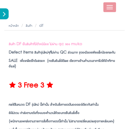
Toggle
navigatio
หน้าหลัก
สินค้า
df
สินค้า DF เป็นสินค้าที่มีตำหนิน้อย ไม่ผ่าน qc ของ muko
Defect items สินค้ารุ่นใหม่ๆที่ไม่ผ่าน QC ส่วนมาก ชุดจะมีรอยเพียงเล็กน้อยคละกัน
SALE เพื่อเคลียร์โกดังสตอค (กดยืนยันสั่งได้เลย เดียวทางร้านคำนวนราคาโปรให้อีกทีทาง
อีเมล์)
3 Free 3


คละได้ในหมวด DF รุ่นใหม่ นี้เท่านั้น สำหรับสั่งทางเวปในออเดอร์เดียวกันเท่านั้น
ยังไม่รวม ค่าส่งตามจริงที่ระบบจะคำนวนให้ตอนกดยืนยันสั่งซื้อ
(พนักงานแพคส่งตามรายการสั่งซื้อทางเวปนี้เท่านั้น ไม่สามารถเปลี่ยนแปลงชุดภายหลังนะคะ)