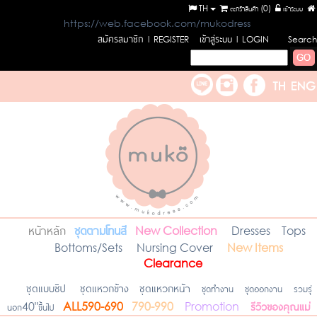
TH
ตะกร้าสินค้า (
0
)
เข้าระบบ
https://web.facebook.com/mukodress
สมัครสมาชิก
เข้าสู่ระบบ
l REGISTER
l LOGIN
Search
หน้าหลัก
ชุดตามโทนสี
New Collection
Dresses
Tops
Bottoms/Sets
Nursing Cover
New Items
Clearance
ชุดแบบซิป
ชุดแหวกข้าง
ชุดแหวกหน้า
ชุดทำงาน
ชุดออกงาน
รวมรุ่
รีวิวของคุณแม่
นอก40"ขึ้นไป
ALL590-690
790-990
Promotion