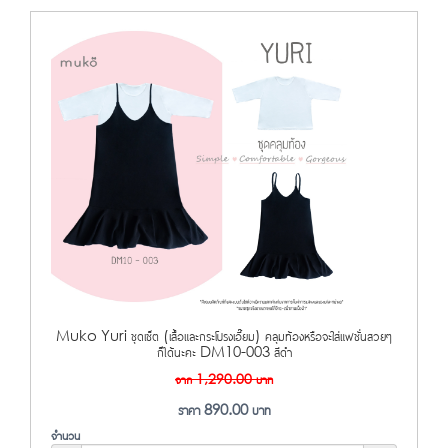
Muko Yuri ชุดเซ็ต (เสื้อและกระโปรงเอี๊ยม) คลุมท้องหรือจะใส่แฟชั่นสวยๆ
ก็ได้นะคะ DM10-003 สีดำ
จาก
1,290.00
บาท
ราคา
890.00
บาท
จำนวน