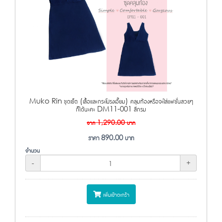
Muko Rin ชุดเซ็ต (เสื้อและกระโปรงเอี๊ยม) คลุมท้องหรือจะใส่แฟชั่นสวยๆ
ก็ได้นะคะ DM11-001 สีกรม
จาก
1,290.00
บาท
ราคา
890.00
บาท
จำนวน
-
+
เพิ่มเข้าตะกร้า