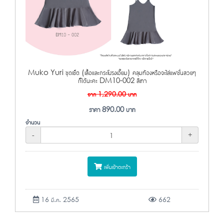
Muko Yuri ชุดเซ็ต (เสื้อและกระโปรงเอี๊ยม) คลุมท้องหรือจะใส่แฟชั่นสวยๆ
ก็ได้นะคะ DM10-002 สีเทา
จาก
1,290.00
บาท
ราคา
890.00
บาท
จำนวน
-
+
เพิ่มเข้าตะกร้า
16 มี.ค. 2565
662