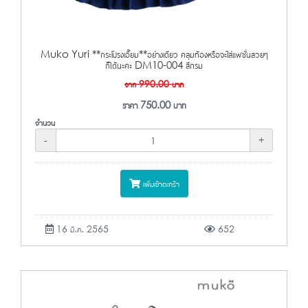
Muko Yuri **กระโปรงเอี๊ยม**อย่างเดียว คลุมท้องหรือจะใส่แฟชั่นสวยๆ
ก็ได้นะคะ DM10-004 สีกรม
จาก
990.00
บาท
ราคา
750.00
บาท
จำนวน
-
+
เพิ่มเข้าตะกร้า
16 มี.ค. 2565
652