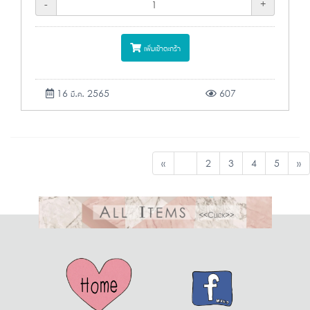
-
+
เพิ่มเข้าตะกร้า
16 มี.ค. 2565
607
«
1
2
3
4
5
»