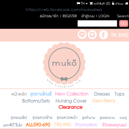
TH
ตะกร้าสินค้า (
0
)
เข้าระบบ
https://web.facebook.com/mukodress
สมัครสมาชิก
เข้าสู่ระบบ
l REGISTER
l LOGIN
Search
หน้าหลัก
ชุดตามโทนสี
New Collection
Dresses
Tops
Bottoms/Sets
Nursing Cover
New Items
Clearance
ชุดแบบซิป
ชุดแหวกข้าง
ชุดแหวกหน้า
ชุดทำงาน
ชุดออกงาน
รวมรุ่
รีวิวของคุณแม่
นอก40"ขึ้นไป
ALL590-690
790-990
Promotion