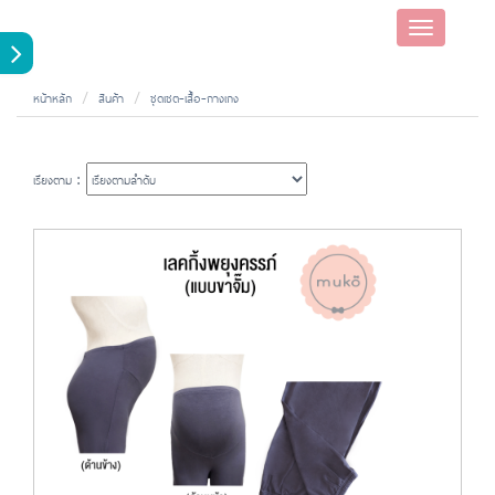
Toggle
navigatio
หน้าหลัก
สินค้า
ชุดเซต-เสื้อ-กางเกง
เรียงตาม :