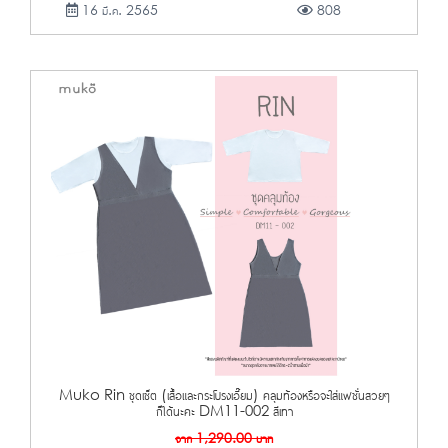
16 มี.ค. 2565
808
Muko Rin ชุดเซ็ต (เสื้อและกระโปรงเอี๊ยม) คลุมท้องหรือจะใส่แฟชั่นสวยๆ
ก็ได้นะคะ DM11-002 สีเทา
จาก
1,290.00
บาท