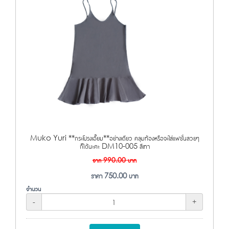
Muko Yuri **กระโปรงเอี๊ยม**อย่างเดียว คลุมท้องหรือจะใส่แฟชั่นสวยๆ
ก็ได้นะคะ DM10-005 สีเทา
จาก
990.00
บาท
ราคา
750.00
บาท
จำนวน
-
+