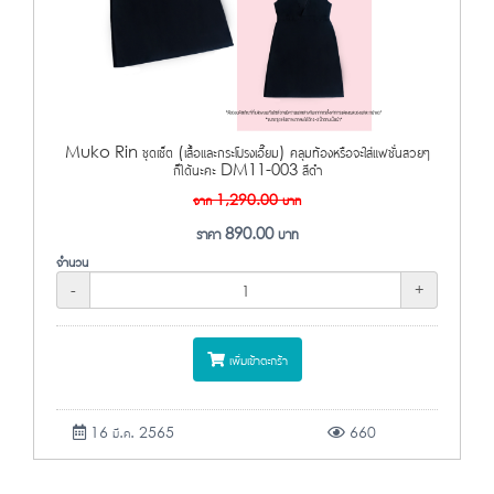
Muko Rin ชุดเซ็ต (เสื้อและกระโปรงเอี๊ยม) คลุมท้องหรือจะใส่แฟชั่นสวยๆ
ก็ได้นะคะ DM11-003 สีดำ
จาก
1,290.00
บาท
ราคา
890.00
บาท
จำนวน
-
+
เพิ่มเข้าตะกร้า
16 มี.ค. 2565
660