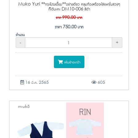
Muko Yuri **กระโปรงเอี๊ยม**อย่างเดียว คลุมท้องหรือจะใส่แฟชั่นสวยๆ
ก็ได้นะคะ DM10-006 สีดำ
จาก
990.00
บาท
ราคา
750.00
บาท
จำนวน
-
+
เพิ่มเข้าตะกร้า
16 มี.ค. 2565
605