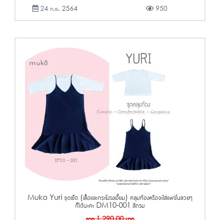
24 ก.ย. 2564
950
Muko Yuri ชุดเซ็ต (เสื้อและกระโปรงเอี๊ยม) คลุมท้องหรือจะใส่แฟชั่นสวยๆ
ก็ได้นะคะ DM10-001 สีกรม
จาก
1,290.00
บาท