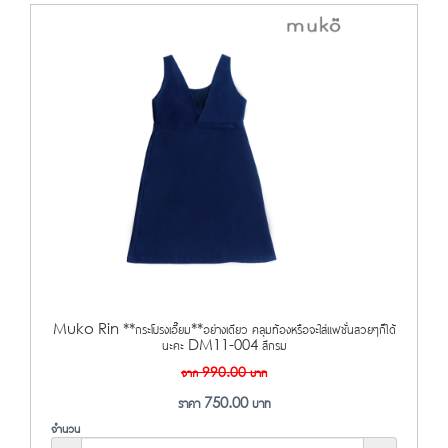
Muko Rin **กระโปรงเอี๊ยม**อย่างเดียว คลุมท้องหรือจะใส่แฟชั่นสวยๆก็ได้
นะคะ DM11-004 สีกรม
จาก
990.00
บาท
ราคา
750.00
บาท
จำนวน