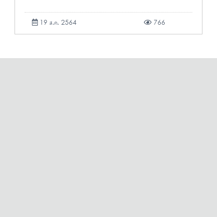
19 ส.ค. 2564
766