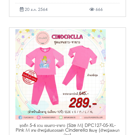
20 ส.ค. 2564
666
ชุดเด็ก 5-6 ขวบ แขนยาว-ขายาว (Size M) DPC127-05-XL-
Pink M ลาย เจ้าหญิงซินเดอเรลล่า Cinderella สีชมพู (เจ้าหญิงและนก
น้อย)