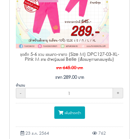
ชุดเด็ก 5-6 ขวบ แขนยาว-ขายาว (Size M) DPC127-03-XL-
Pink M ลาย เจ้าหญิงเบลล์ Belle (เสื้อชมพูกางเกงชมพูเข้ม)
จาก
645.00
บาท
ราคา
289.00
บาท
จำนวน
-
+
เพิ่มเข้าตะกร้า
23 ส.ค. 2564
762