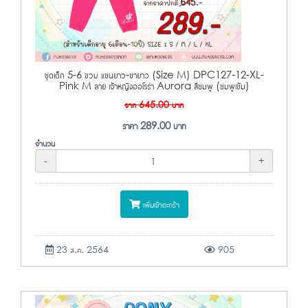
ชุดเด็ก 5-6 ขวบ แขนยาว-ขายาว (Size M) DPC127-12-XL-
Pink M ลาย เจ้าหญิงออโรร่า Aurora สีชมพู (ชมพูเข้ม)
จาก
645.00
บาท
ราคา
289.00
บาท
จำนวน
-
+
เพิ่มเข้าตะกร้า
23 ส.ค. 2564
905