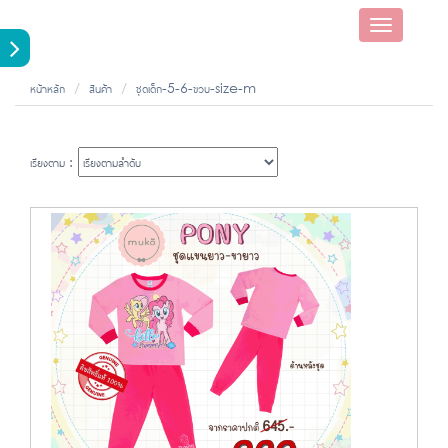
Toggle
navigatio
หน้าหลัก
สินค้า
ชุดเด็ก-5-6-ขวบ-size-m
เรียงตาม :