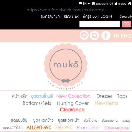
TH
ตะกร้าสินค้า (
0
)
เข้าระบบ
https://web.facebook.com/mukodress
สมัครสมาชิก
เข้าสู่ระบบ
l REGISTER
l LOGIN
Search
หน้าหลัก
ชุดตามโทนสี
New Collection
Dresses
Tops
Bottoms/Sets
Nursing Cover
New Items
Clearance
ชุดแบบซิป
ชุดแหวกข้าง
ชุดแหวกหน้า
ชุดทำงาน
ชุดออกงาน
รวมรุ่
รีวิวของคุณแม่
นอก40"ขึ้นไป
ALL590-690
790-990
Promotion