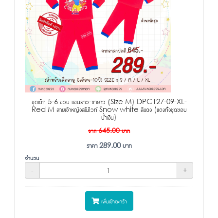
ชุดเด็ก 5-6 ขวบ แขนยาว-ขายาว (Size M) DPC127-09-XL-
Red M ลายเจ้าหญิงสโนไวท์ Snow white สีแดง (แดงทั้งชุดขอบ
น้ำเงิน)
จาก
645.00
บาท
ราคา
289.00
บาท
จำนวน
-
+
เพิ่มเข้าตะกร้า