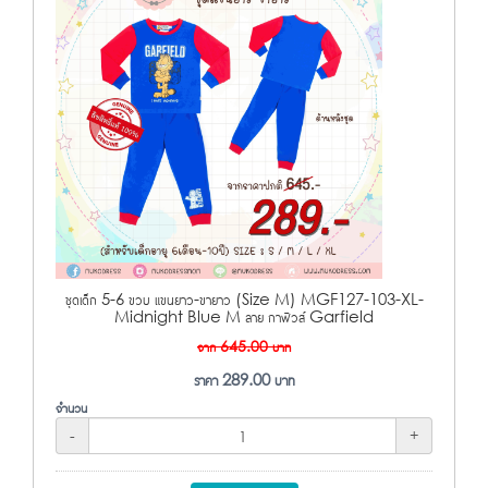
ชุดเด็ก 5-6 ขวบ แขนยาว-ขายาว (Size M) MGF127-103-XL-
Midnight Blue M ลาย กาฟิวส์ Garfield
จาก
645.00
บาท
ราคา
289.00
บาท
จำนวน
-
+