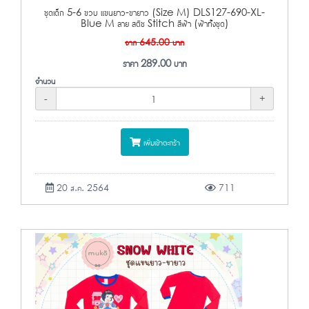
ชุดเด็ก 5-6 ขวบ แขนยาว-ขายาว (Size M) DLS127-690-XL-
Blue M ลาย สติช Stitch สีฟ้า (ฟ้าทั้งชุด)
จาก
645.00
บาท
ราคา
289.00
บาท
จำนวน
-
+
เพิ่มเข้าตะกร้า
20 ส.ค. 2564
711