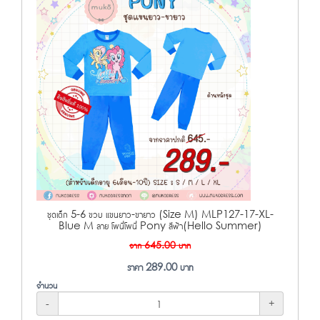
ชุดเด็ก 5-6 ขวบ แขนยาว-ขายาว (Size M) MLP127-17-XL-
Blue M ลาย โพนี่โพนี่ Pony สีฟ้า(Hello Summer)
จาก
645.00
บาท
ราคา
289.00
บาท
จำนวน
-
+