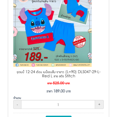
ชุดเบบี้ 12-24 เดือน เบบี้แขนสั้น-ขายาว (L=90) DLS047-29-L-
Red L ลาย สติช Stitch
จาก
525.00
บาท
ราคา
189.00
บาท
จำนวน
-
+