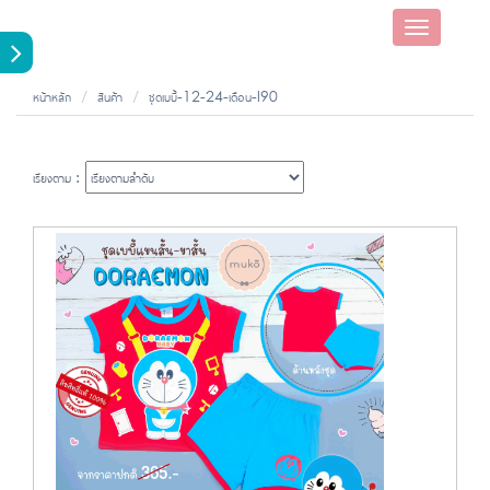
Toggle
navigatio
หน้าหลัก
สินค้า
ชุดเบบี้-12-24-เดือน-l90
เรียงตาม :