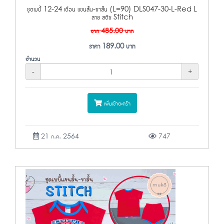
ชุดเบบี้ 12-24 เดือน แขนสั้น-ขาสั้น (L=90) DLS047-30-L-Red L
ลาย สติช Stitch
จาก
485.00
บาท
ราคา
189.00
บาท
จำนวน
-
+
เพิ่มเข้าตะกร้า
21 ก.ค. 2564
747