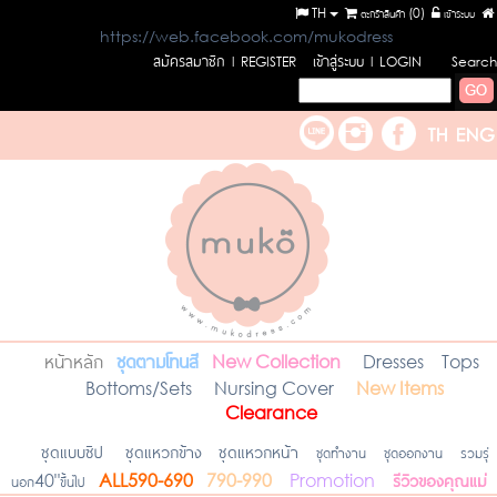
TH
ตะกร้าสินค้า (
0
)
เข้าระบบ
https://web.facebook.com/mukodress
สมัครสมาชิก
เข้าสู่ระบบ
l REGISTER
l LOGIN
Search
หน้าหลัก
ชุดตามโทนสี
New Collection
Dresses
Tops
Bottoms/Sets
Nursing Cover
New Items
Clearance
ชุดแบบซิป
ชุดแหวกข้าง
ชุดแหวกหน้า
ชุดทำงาน
ชุดออกงาน
รวมรุ่
รีวิวของคุณแม่
นอก40"ขึ้นไป
ALL590-690
790-990
Promotion