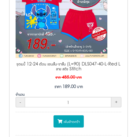
ชุดเบบี้ 12-24 เดือน แขนสั้น-ขาสั้น (L=90) DLS047-40-L-Red L
ลาย สติช Stitch
จาก
485.00
บาท
ราคา
189.00
บาท
จำนวน
-
+
เพิ่มเข้าตะกร้า