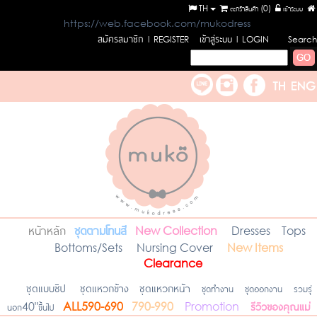
TH
ตะกร้าสินค้า (
0
)
เข้าระบบ
https://web.facebook.com/mukodress
สมัครสมาชิก
เข้าสู่ระบบ
l REGISTER
l LOGIN
Search
หน้าหลัก
ชุดตามโทนสี
New Collection
Dresses
Tops
Bottoms/Sets
Nursing Cover
New Items
Clearance
ชุดแบบซิป
ชุดแหวกข้าง
ชุดแหวกหน้า
ชุดทำงาน
ชุดออกงาน
รวมรุ่
รีวิวของคุณแม่
นอก40"ขึ้นไป
ALL590-690
790-990
Promotion