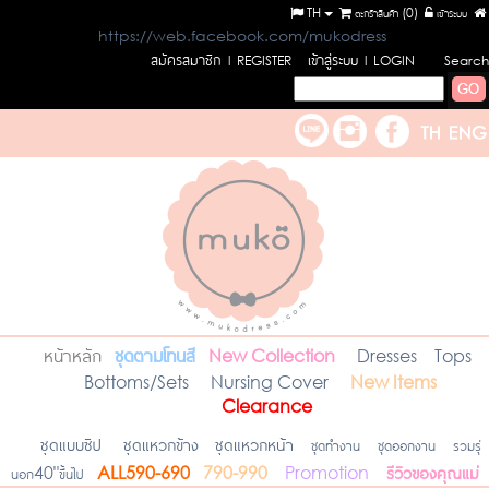
TH
ตะกร้าสินค้า (
0
)
เข้าระบบ
https://web.facebook.com/mukodress
สมัครสมาชิก
เข้าสู่ระบบ
l REGISTER
l LOGIN
Search
หน้าหลัก
ชุดตามโทนสี
New Collection
Dresses
Tops
Bottoms/Sets
Nursing Cover
New Items
Clearance
ชุดแบบซิป
ชุดแหวกข้าง
ชุดแหวกหน้า
ชุดทำงาน
ชุดออกงาน
รวมรุ่
รีวิวของคุณแม่
นอก40"ขึ้นไป
ALL590-690
790-990
Promotion