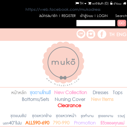
TH
ตะกร้าสินค้า (
0
)
เข้าระบบ
https://web.facebook.com/mukodress
สมัครสมาชิก
เข้าสู่ระบบ
l REGISTER
l LOGIN
Search
หน้าหลัก
ชุดตามโทนสี
New Collection
Dresses
Tops
Bottoms/Sets
Nursing Cover
New Items
Clearance
ชุดแบบซิป
ชุดแหวกข้าง
ชุดแหวกหน้า
ชุดทำงาน
ชุดออกงาน
รวมรุ่
รีวิวของคุณแม่
นอก40"ขึ้นไป
ALL590-690
790-990
Promotion