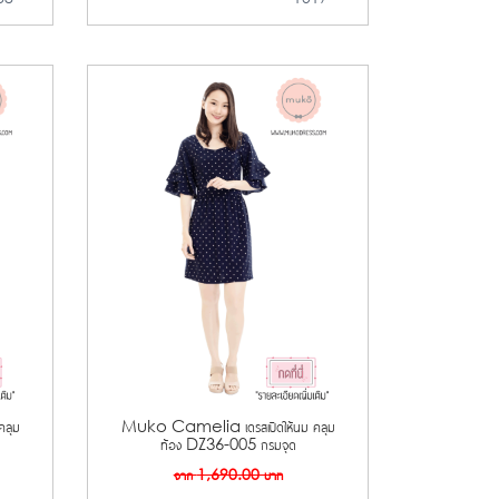
ลุม
Muko Camelia เดรสเปิดให้นม คลุม
ท้อง DZ36-005 กรมจุด
จาก
1,690.00
บาท