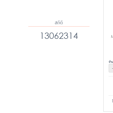
สถิติ
13062314
M
จำน