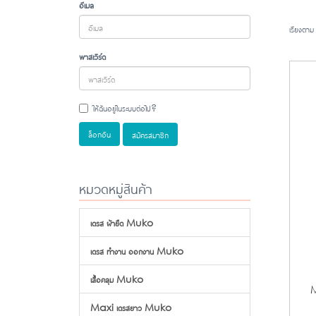
อีเมล
เรียงตาม
พาสเวิร์ด
ให้ฉันอยู่ในระบบต่อไป?
ล็อกอิน
สมัครสมาชิก
หมวดหมู่สินค้า
เดรส ผ้ายืด Muko
เดรส ทำงาน ออกงาน Muko
เสื้อคลุม Muko
M
Maxi เดรสยาว Muko