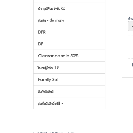
ผ้าคลุมให้นม Muko
จำน
ชุดเซต - เสื้อ กางเกง
DFR
DF
Clearance sale 50%
ไอเทมสู้โควิด-19
Family Set
สินค้าลิขสิทธิ์
ชุดเด็กลิขสิทธิ์แท้!!
เมนูลัด