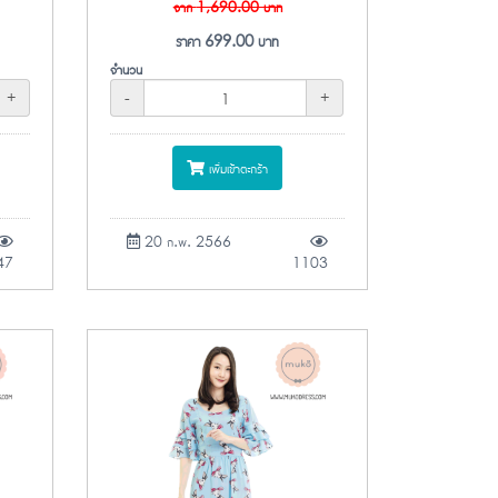
จาก
1,690.00
บาท
ราคา
699.00
บาท
จำนวน
+
-
+
เพิ่มเข้าตะกร้า
20 ก.พ. 2566
47
1103