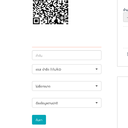
จำน
เดรส ผ้ายืด Muko
ไม่เลือกขนาด
เรียงข้อมูลตามปกติ
ค้นหา