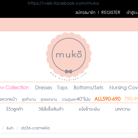
https://web.facebook.com/mukodress
สมัครสมาชิก
เข้าสู่ร
l REGISTER
w Collection
Dresses
Tops
Bottoms/Sets
Nursing Cov
ดแหวกหน้า
ชุดทำงาน
ชุดออกงาน
รวมรุ่นอก40"ขึ้นไป
ALL590-690
790-9
รีวิวลูกค้า
วิธีสั่งซื้อสินค้า
แจ้งชำระเงิน
บทความ
สินค้า
dz36-camelia