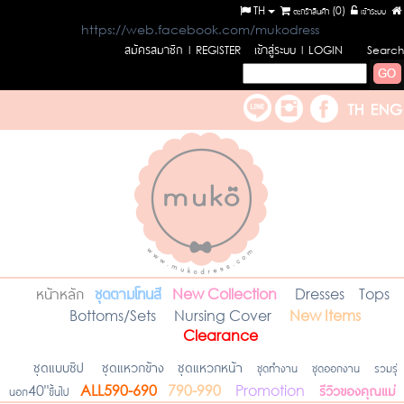
TH
ตะกร้าสินค้า (
0
)
เข้าระบบ
https://web.facebook.com/mukodress
สมัครสมาชิก
เข้าสู่ระบบ
l REGISTER
l LOGIN
Search
หน้าหลัก
ชุดตามโทนสี
New Collection
Dresses
Tops
Bottoms/Sets
Nursing Cover
New Items
Clearance
ชุดแบบซิป
ชุดแหวกข้าง
ชุดแหวกหน้า
ชุดทำงาน
ชุดออกงาน
รวมรุ่
รีวิวของคุณแม่
นอก40"ขึ้นไป
ALL590-690
790-990
Promotion