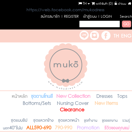
TH
ตะกร้าสินค้า (
0
)
เข้าระบบ
https://web.facebook.com/mukodress
สมัครสมาชิก
เข้าสู่ระบบ
l REGISTER
l LOGIN
Search
หน้าหลัก
ชุดตามโทนสี
New Collection
Dresses
Tops
Bottoms/Sets
Nursing Cover
New Items
Clearance
ชุดแบบซิป
ชุดแหวกข้าง
ชุดแหวกหน้า
ชุดทำงาน
ชุดออกงาน
รวมรุ่
รีวิวของคุณแม่
นอก40"ขึ้นไป
ALL590-690
790-990
Promotion