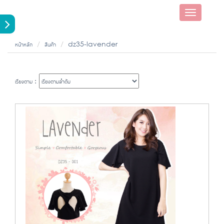
Toggle
navigatio
หน้าหลัก
สินค้า
dz35-lavender
เรียงตาม :