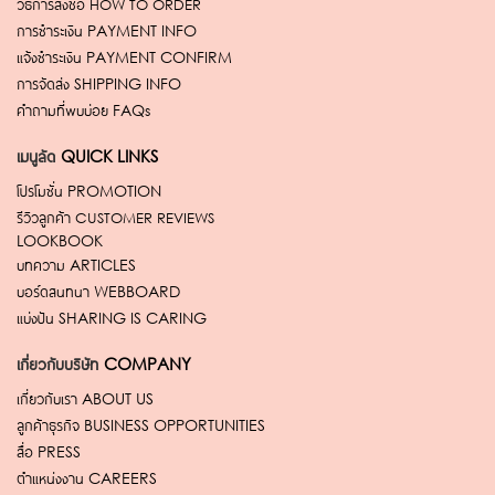
วิธีการสั่งซื้อ
HOW TO ORDER
การชำระเงิน
PAYMENT INFO
แจ้งชำระเงิน
PAYMENT CONFIRM
การจัดส่ง
SHIPPING INFO
คำถามที่พบบ่อย
FAQs
เมนูลัด
QUICK LINKS
โปรโมชั่น
PROMOTION
รีวิวลูกค้า
CUSTOMER REVIEWS
LOOKBOOK
บทความ
ARTICLES
บอร์ดสนทนา
WEBBOARD
แบ่งปัน
SHARING IS CARING
เกี่ยวกับบริษัท
COMPANY
เกี่ยวกับเรา
ABOUT US
ลูกค้าธุรกิจ
BUSINESS OPPORTUNITIES
สื่อ
PRESS
ตำแหน่งงาน
CAREERS