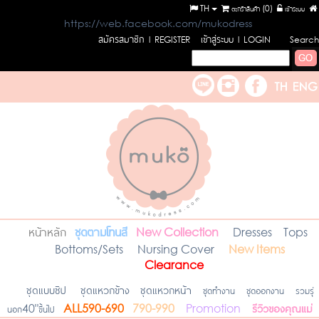
TH
ตะกร้าสินค้า (
0
)
เข้าระบบ
https://web.facebook.com/mukodress
สมัครสมาชิก
เข้าสู่ระบบ
l REGISTER
l LOGIN
Search
หน้าหลัก
ชุดตามโทนสี
New Collection
Dresses
Tops
Bottoms/Sets
Nursing Cover
New Items
Clearance
ชุดแบบซิป
ชุดแหวกข้าง
ชุดแหวกหน้า
ชุดทำงาน
ชุดออกงาน
รวมรุ่
รีวิวของคุณแม่
นอก40"ขึ้นไป
ALL590-690
790-990
Promotion