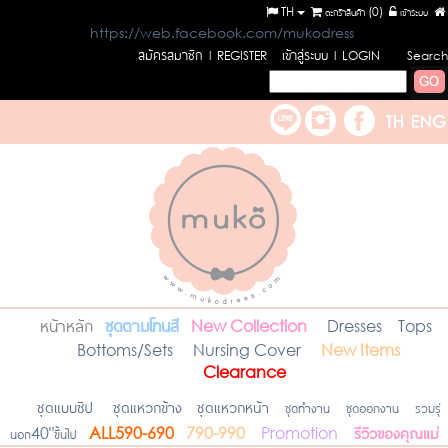
TH
ตะกร้าสินค้า (
0
)
เข้าระบบ
https://web.facebook.com/mukodress
สมัครสมาชิก
เข้าสู่ระบบ
l REGISTER
l LOGIN
Search
หน้าหลัก
ชุดตามโทนสี
New Collection
Dresses
Tops
Bottoms/Sets
Nursing Cover
New Items
Clearance
ชุดแบบซิป
ชุดแหวกข้าง
ชุดแหวกหน้า
ชุดทำงาน
ชุดออกงาน
รวมรุ่
รีวิวของคุณแม่
นอก40"ขึ้นไป
ALL590-690
790-990
Promotion