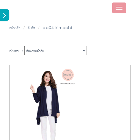
Toggle
navigatio
หน้าหลัก
สินค้า
ab04-kimochi
เรียงตาม :