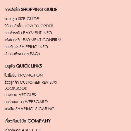
การสั่งซื้อ
SHOPPING GUIDE
ขนาดชุด
SIZE GUIDE
วิธีการสั่งซื้อ
HOW TO ORDER
การชำระเงิน
PAYMENT INFO
แจ้งชำระเงิน
PAYMENT CONFIRM
การจัดส่ง
SHIPPING INFO
คำถามที่พบบ่อย
FAQs
เมนูลัด
QUICK LINKS
โปรโมชั่น
PROMOTION
รีวิวลูกค้า
CUSTOMER REVIEWS
LOOKBOOK
บทความ
ARTICLES
บอร์ดสนทนา
WEBBOARD
แบ่งปัน
SHARING IS CARING
เกี่ยวกับบริษัท
COMPANY
เกี่ยวกับเรา
ABOUT US