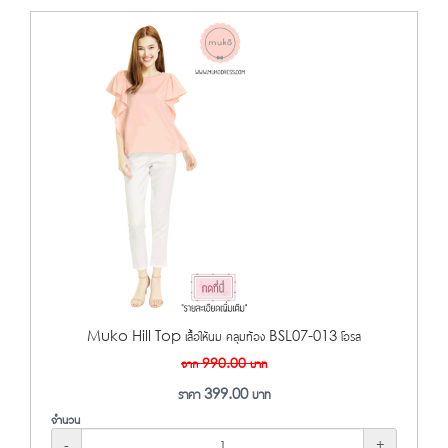
Muko Hill Top เสื้อให้นม คลุมท้อง BSL07-013 โอรส
จาก
990.00
บาท
ราคา
399.00
บาท
จำนวน
-
+