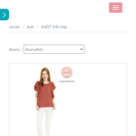
Toggle
navigatio
หน้าหลัก
สินค้า
bsl07-hill-top
เรียงตาม :