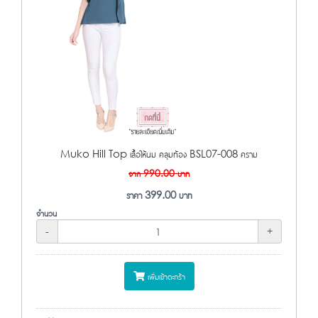
Muko Hill Top เสื้อให้นม คลุมท้อง BSL07-008 คราม
จาก
990.00
บาท
ราคา
399.00
บาท
จำนวน
-
+
เพิ่มเข้าตะกร้า