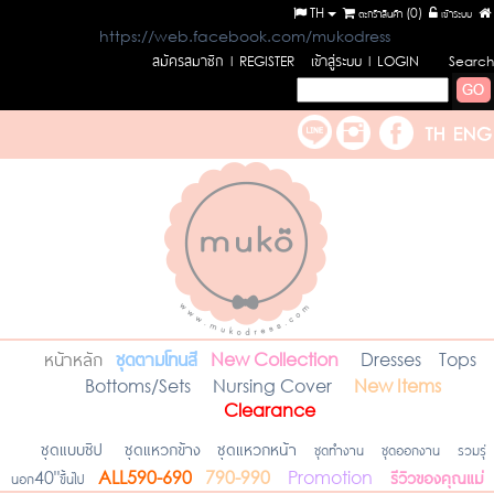
TH
ตะกร้าสินค้า (
0
)
เข้าระบบ
https://web.facebook.com/mukodress
สมัครสมาชิก
เข้าสู่ระบบ
l REGISTER
l LOGIN
Search
หน้าหลัก
ชุดตามโทนสี
New Collection
Dresses
Tops
Bottoms/Sets
Nursing Cover
New Items
Clearance
ชุดแบบซิป
ชุดแหวกข้าง
ชุดแหวกหน้า
ชุดทำงาน
ชุดออกงาน
รวมรุ่
รีวิวของคุณแม่
นอก40"ขึ้นไป
ALL590-690
790-990
Promotion