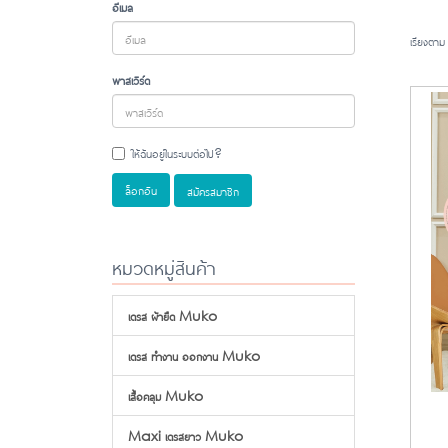
อีเมล
เรียงตาม
พาสเวิร์ด
ให้ฉันอยู่ในระบบต่อไป?
ล็อกอิน
สมัครสมาชิก
หมวดหมู่สินค้า
เดรส ผ้ายืด Muko
เดรส ทำงาน ออกงาน Muko
เสื้อคลุม Muko
Maxi เดรสยาว Muko