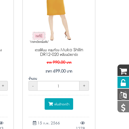
อง
เดรสให้นม คลุมท้อง Muko Shilin
DR12-020 เหลืองมัสตาร์ด
จาก
990.00
บาท
ราคา
699.00
บาท
จำนวน
+
-
+
เพิ่มเข้าตะกร้า
15 ก.พ. 2566
43
1278