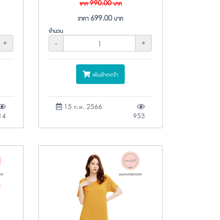
จาก
990.00
บาท
ราคา
699.00
บาท
จำนวน
+
-
+
เพิ่มเข้าตะกร้า
15 ก.พ. 2566
14
953