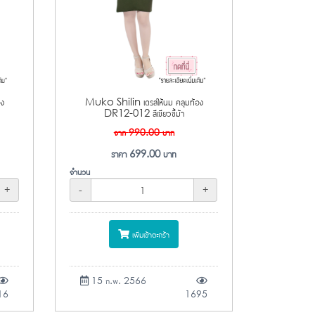
อง
Muko Shilin เดรสให้นม คลุมท้อง
DR12-012 สีเขียวขี้ม้า
จาก
990.00
บาท
ราคา
699.00
บาท
จำนวน
+
-
+
เพิ่มเข้าตะกร้า
15 ก.พ. 2566
16
1695