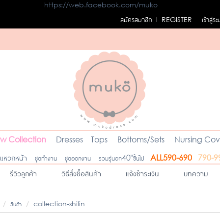
https://web.facebook.com/mukodress
สมัครสมาชิก
เข้าสู่ร
l REGISTER
w Collection
Dresses
Tops
Bottoms/Sets
Nursing Cov
ดแหวกหน้า
ชุดทำงาน
ชุดออกงาน
รวมรุ่นอก40"ขึ้นไป
ALL590-690
790-9
รีวิวลูกค้า
วิธีสั่งซื้อสินค้า
แจ้งชำระเงิน
บทความ
สินค้า
collection-shilin