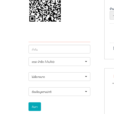
จำน
เดรส ผ้ายืด Muko
ไม่เลือกขนาด
เรียงข้อมูลตามปกติ
ค้นหา