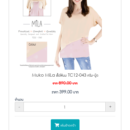
Muko MiLa เสื้อให้นม TC12-043 ครีม-นู๊ด
จาก
890.00
บาท
ราคา
399.00
บาท
จำนวน
-
+
เพิ่มเข้าตะกร้า