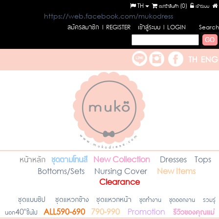
TH
ตะกร้าสินค้า (
0
)
เข้าระบบ
https://web.facebook.com/mukodress
สมัครสมาชิก
เข้าสู่ระบบ
l REGISTER
l LOGIN
Search
หน้าหลัก
ชุดตามโทนสี
New Collection
Dresses
Tops
Bottoms/Sets
Nursing Cover
New Items
Clearance
ชุดแบบซิป
ชุดแหวกข้าง
ชุดแหวกหน้า
ชุดทำงาน
ชุดออกงาน
รวมรุ่
รีวิวของคุณแม่
นอก40"ขึ้นไป
ALL590-690
790-990
Promotion