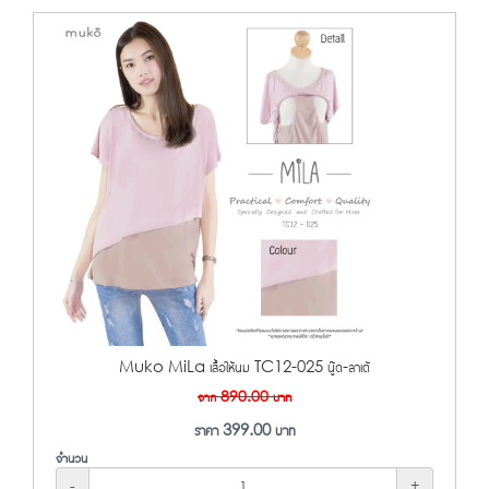
Muko MiLa เสื้อให้นม TC12-025 นู๊ด-ลาเต้
จาก
890.00
บาท
ราคา
399.00
บาท
จำนวน
-
+